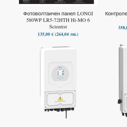
Фотоволтаичен панел LONGI
Контроле
580WP LR5-72HTH Hi-MO 6
Scientist
358
135,00
€
(
264,04
лв.
)