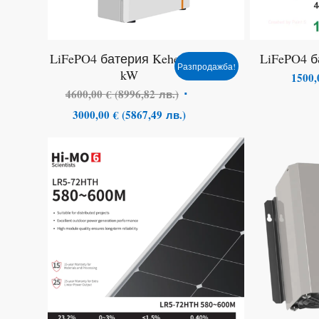
LiFePO4 батерия Keheng 15
LiFePO4 
Разпродажба!
kW
1500
4600,00
€
(
8996,82
лв.
)
3000,00
€
(
5867,49
лв.
)