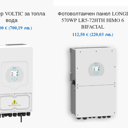
р VOLTIC за топла
Фотоволтаичен панел LONGI
вода
570WP LR5-72HTH HIMO 6
BIFACIAL
,00
€
(
700,19
лв.
)
112,50
€
(
220,03
лв.
)