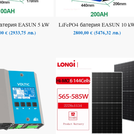
батерия EASUN 5 kW
LiFePO4 батерия EASUN 10 k
,00
€
(
2933,75
лв.
)
2800,00
€
(
5476,32
лв.
)