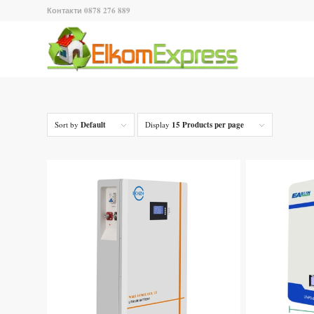
Контакти 0878 276 889
Sort by
Default
Display
15 Products per page