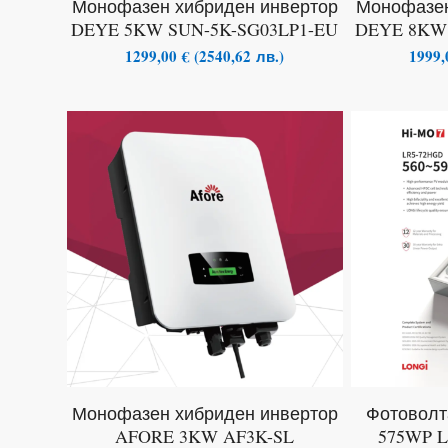
Монофазен хибриден инвертор
Монофазен
DEYE 5KW SUN-5K-SG03LP1-EU
DEYE 8KW 
1299,00
€
(
2540,62
лв.
)
1999
Монофазен хибриден инвертор
Фотоволт
AFORE 3KW AF3K-SL
575WP 