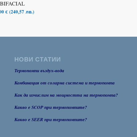
BIFACIAL
,00
€
(
240,57
лв.
)
НОВИ СТАТИИ
Термопомпи въздух-вода
Комбинация от соларна система и термопомпа
Как да изчислим на мощността на термопомпа?
Какво е SCOP при термопомпите?
Какво е SEER при термопомпите?