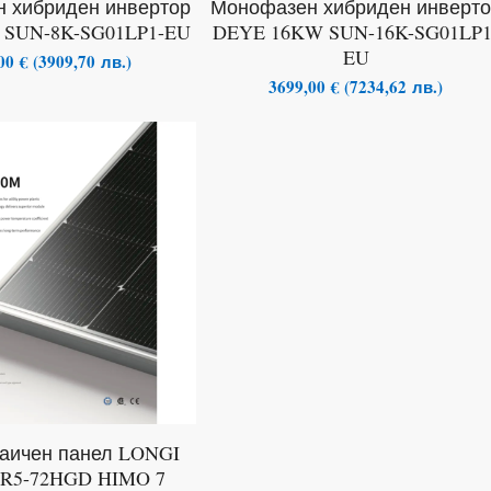
 хибриден инвертор
Монофазен хибриден инверт
SUN-8K-SG01LP1-EU
DEYE 16KW SUN-16K-SG01LP1
EU
,00
€
(
3909,70
лв.
)
3699,00
€
(
7234,62
лв.
)
аичен панел LONGI
LR5-72HGD HIMO 7