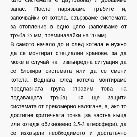
запас. После нарязваме тръбите и,
започвайки от котела, свързваме системата
за отопление в едно цяло (започваме от
тръба 25 мм, преминавайки на 20 мм).
В самото начало до и след котела е нужно
да се монтират специални кранове, за да
може в случай на извънредна ситуация да
се блокира системата или да се смени
котела. Веднага след котела монтираме
предпазната група (правим това на
подаващата тръба). Тя ще защити
системата от прекомерно налягане, а, ако то
достигне критичната точка (за частна къща
или котедж обикновено 2.5-3 атмосфери), да
се изхвърли необходимото и достатъчно