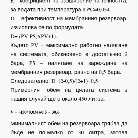
E – коефициент на разширение на течността,
за водата при температура 85ºС=0,034
D – ефективност на мембранния резервоар,
изчислява се по формулата:
D= (PV-PS)/(PV+1).
Където PV – максимално работно налягане
на системата, обикновено е достатъчно 2
бара, PS – налягане на зареждане на
мембранния резервоар, равно на 0,5 бара.
Следователно, D=(2-0,5)/(2+1)=0,5
Примерният обем на цялата система в
нашия случай ще е около 450 литра.
V = (450*0,034)/0,5 = 30,6
Минималният обем на резервоара трябва да
бъде не по-малко от 30 литра, затова