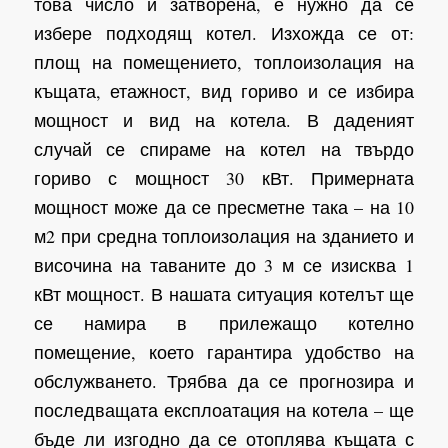
това число и затворена, е нужно да се
избере подходящ котел. Изхожда се от:
площ на помещението, топлоизолация на
къщата, етажност, вид гориво и се избира
мощност и вид на котела. В даденият
случай се спираме на котел на твърдо
гориво с мощност 30 кВт. Примерната
мощност може да се пресметне така – на 10
м2 при средна топлоизолация на зданието и
височина на таваните до 3 м се изисква 1
кВт мощност. В нашата ситуация котелът ще
се намира в прилежащо котелно
помещение, което гарантира удобство на
обслужването. Трябва да се прогнозира и
последващата експлоатация на котела – ще
бъде ли изгодно да се отоплява къщата с