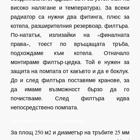
високо налягане и температура). За всеки
радиатор са нужни два фитинга, плюс за
котела, разширителния резервоар, филтъра.
По-нататък, излизайки на «финалната
права», тоест по връщащата тръба,
подхождаме към котела. Отначало
монтираме филтър-цедка. Той е нужен за
защита на помпата от какъвто и да е боклук.
До и след филтъра поставяме кранове, за
да имаме възможност бързо да го
почистваме. След филтъра идва
непосредствено помпата.
Затворена система за отопление
За площ 250 м2 и диаметър на тръбите 25 мм