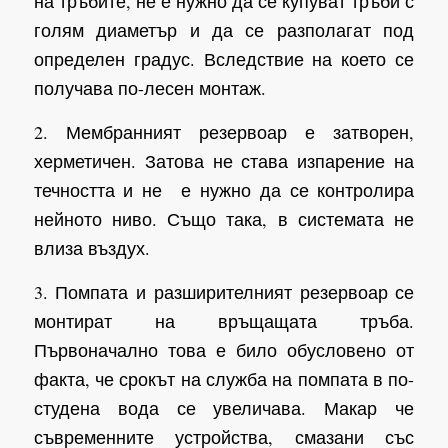
на тръбите, не е нужно да се купуват тръби с
голям диаметър и да се разполагат под
определен градус. Вследствие на което се
получава по-лесен монтаж.
2. Мембранният резервоар е затворен,
херметичен. Затова не става изпарение на
течността и не е нужно да се контролира
нейното ниво. Също така, в системата не
влиза въздух.
3. Помпата и разширителният резервоар се
монтират на връщащата тръба.
Първоначално това е било обусловено от
факта, че срокът на служба на помпата в по-
студена вода се увеличава. Макар че
съвременните устройства, смазани със