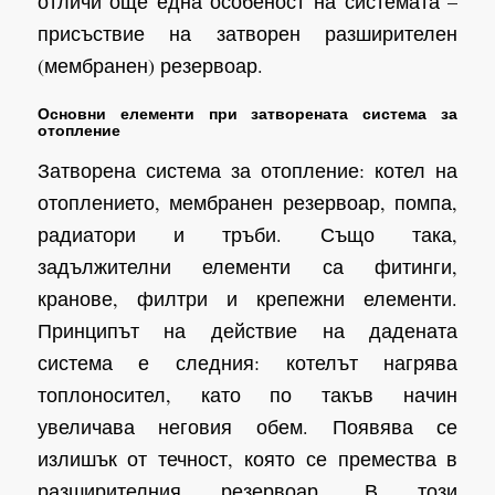
отличи още една особеност на системата –
присъствие на затворен разширителен
(мембранен) резервоар.
Основни елементи при затворената система за
отопление
Затворена система за отопление: котел на
отоплението, мембранен резервоар, помпа,
радиатори и тръби. Също така,
задължителни елементи са фитинги,
кранове, филтри и крепежни елементи.
Принципът на действие на дадената
система е следния: котелът нагрява
топлоносител, като по такъв начин
увеличава неговия обем. Появява се
излишък от течност, която се премества в
разширителния резервоар. В този