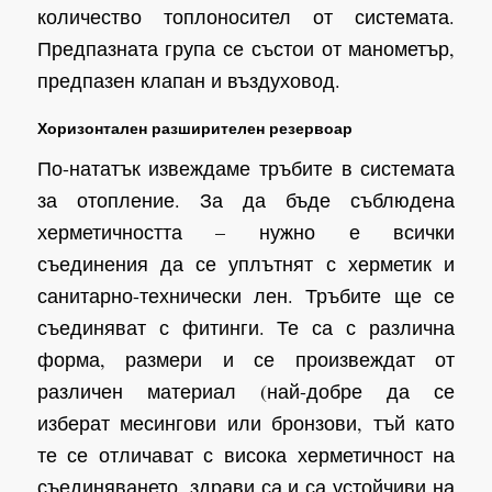
количество топлоносител от системата.
Предпазната група се състои от манометър,
предпазен клапан и въздуховод.
Хоризонтален разширителен резервоар
По-нататък извеждаме тръбите в системата
за отопление. За да бъде съблюдена
херметичността – нужно е всички
съединения да се уплътнят с херметик и
санитарно-технически лен. Тръбите ще се
съединяват с фитинги. Те са с различна
форма, размери и се произвеждат от
различен материал (най-добре да се
изберат месингови или бронзови, тъй като
те се отличават с висока херметичност на
съединяването, здрави са и са устойчиви на