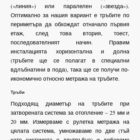
(«линия») или паралелен («звезда»).
Оптимално за нашия вариант е тръбите по
периметъра да обхождат отначало първия
етаж, след това втория, тоест,
последователният начин. Правим
инсталацията хоризонтална и долна
(тръбите ще се полагат в специални
вдлъбнатини в пода), така ще се получи по-
икономично относно метража на тръбите.
Тръби
Подходящ диаметър на тръбите при
затворената система за отопление – 25 мм и
20 мм. Измерваме с рулетка метража на
цялата система, умножаваме по две (тъй
като системата е двутръбна) и добавяме