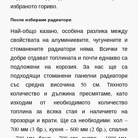
избраното гориво.
После избираме радиатори
Най-общо казано, особена разлика между
свойствата на алуминиевите, чугунените и
стоманените радиатори няма. Всички те
добре отдават топлината и почти еднакво са
подложени на корозия. За нас ще са
подходящи стоманени панелни радиатори
със средна височина 50 см. Тяхното
количество и дължина пресмятаме, като
изходим от необходимото количество
топлина за всяка стая и наличието на
прозорци и врати. Ще са необходими: хол –
700 мм (3 бр.), кухня – 600 мм (2 бр.), спалня
– 700 мм, баня – 700 мм, антре – 1000 мм,