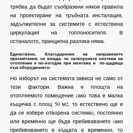
трябва да бъдат съобразени някои правила
на проектиране на тръбната инсталация,
задължителни за системите с естествена
циркулация на топлоносителя. В
останалото, принципна разлика няма.
Единствено, благодарение на направените
пресмятания, се вижда, че затворената система на
отопление е по-изгодна при монтажа и по-щадяща
към оборудването.
Но изборът на системата зависи не само от
тези фактори. Важна е площта на
отопляемото помещение (ако това е малка
къщичка с площ 50 м2, то естествено ще е
да се избере отворена система), постоянно
или временно ще бъде пребиваването (ако
пребиваването в къщата е временно, то