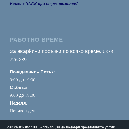
Какво е SEER при термопомпите?
РАБОТНО ВРЕМЕ
За аварйини поръчки по всяко време: 0878
276 889
Понеделник – Петък:
9:00 до 19:00
Събота:
9:00 до 19:00
Неделя:
Почивен ден
Този сайт използва бисквитки, за да подобри предлаганите услуги.