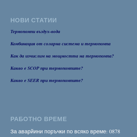
НОВИ СТАТИИ
Термопомпи въздух-вода
Комбинация от соларна система и термопомпа
Как да изчислим на мощността на термопомпа?
Какво е SCOP при термопомпите?
Какво е SEER при термопомпите?
РАБОТНО ВРЕМЕ
За аварйини поръчки по всяко време: 0878