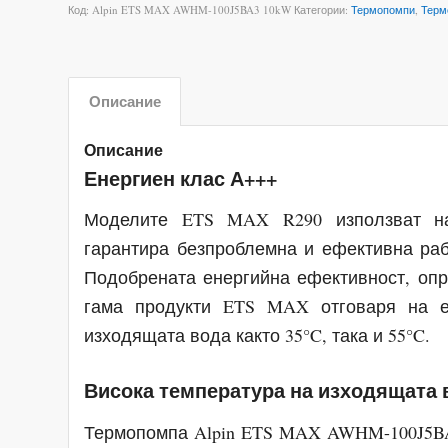
Код:
Alpin ETS MAX AWHM-100J5BA3 10kW
Категории:
Термопомпи
,
Терм
Описание
Описание
Енергиен клас А+++
Моделите ETS MAX R290 използват най
гарантира безпроблемна и ефективна раб
Подобрената енергийна ефективност, опр
гама продукти ETS MAX отговаря на е
изходящата вода както 35°C, така и 55°C.
Висока температура на изходящата 
Термопомпа Alpin ETS MAX AWHM-100J5BA