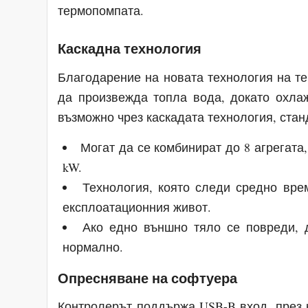
термопомпата.
Каскадна технология
Благодарение на новата технология на 
да произвежда топла вода, докато охла
възможно чрез каскадата технология, стан
Могат да се комбинират до 8 агрегата
kW.
Технология, която следи средно вре
експлоатационния живот.
Ако едно външно тяло се повреди, 
нормално.
Опресняване на софтуера
Контролерът поддържа USB-B вход, през 