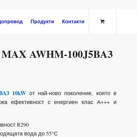
допровод
Продукти
Контакти
S MAX AWHM-100J5BA3
BA3 10kW
от най-ново поколение, която е
ока ефективност с енергиен клас А+++ и
ивност R290
ходящата вода до 55°С