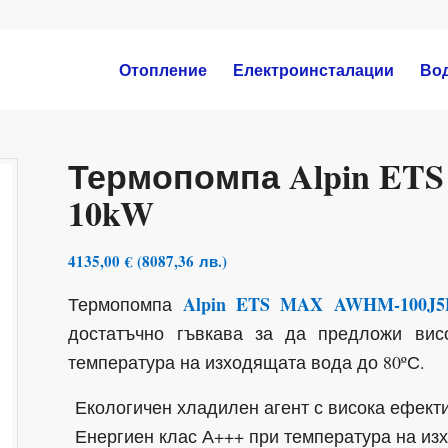
Отопление
Електроинсталации
Во
Термопомпа Alpin ET
10kW
4135,00
€
(
8087,36
лв.
)
Alpin ETS MAX AWHM-100J5
Термопомпа
достатъчно гъвкава за да предложи вис
температура на изходящата вода до 80ºС.
Екологичен хладилен агент с висока ефект
Енергиен клас А+++ при температура на из