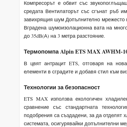
Компресорът е обвит със звукопоглъща
средата Вентилаторът със сгънат ръб и
завихрящия шум Допълнително мрежесто п
Вградена шумоизолационна вата на мног
до 35dB(А) на 3 метра разстояние.
Термопомпа Alpin ETS MAX AWHM-10
В цвят антрацит ETS, отговаря на нов
елементи в сградите и добавя стил към ви
Технологии за безопасност
ETS MAX използва екологичен хладилен
сравнение със стандартната технолог
подобрения са създадени, за да отделят х
системата, осигурявайки допълнителни мер