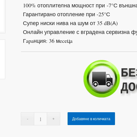
100% отоплителна мощност при -7°С външн
Гарантирано отопление при -25°С
Супер ниски нива на шум от 35 dB(А)
Онлайн управление с вградена сервизна фу
Гapaнция: 36 мeceцa
Добавяне в количката