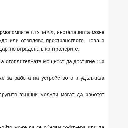
термопомпите ETS MAX, инсталацията може
жда или отоплява пространството. Това е
дартно вградена в контролерите.
, а отоплителната мощност да достигне 128
ме за работа на устройството и удължава
другите външни модули могат да работят
който може да се обнови софтуера или да