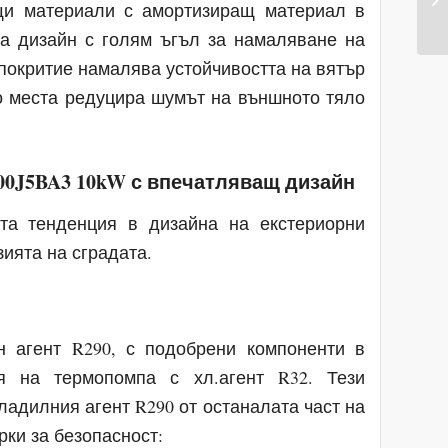
щи материали с амортизиращ материал в
ма дизайн с голям ъгъл за намаляване на
окритие намалява устойчивостта на вятър
о места редуцира шумът на външното тяло
0J5BA3 10kW с впечатляващ дизайн
ата тенденция в дизайна на екстериорни
зията на сградата.
 агент R290, с подобрени компоненти в
ия на термопомпа с хл.агент R32. Тези
ладилния агент R290 от останалата част на
ки за безопасност: