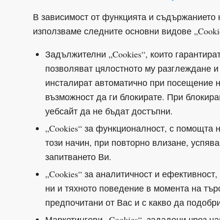
В зависимост от функцията и съдържанието н
използваме следните основни видове „Cookie
Задължителни „Cookies“, които гарантир
позволяват цялостното му разглеждане и
инсталират автоматично при посещение н
възможност да ги блокирате. При блокир
уебсайт да не бъдат достъпни.
„Cookies“ за функционалност, с помощта 
този начин, при повторно влизане, успяв
запитването Ви.
„Cookies“ за аналитичност и ефективност
ни и тяхното поведение в момента на тър
предпочитани от Вас и с какво да подобр
Маркетингови „Cookies“, зададени чрез на