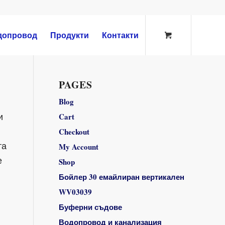
допровод
Продукти
Контакти
PAGES
Blog
и
Cart
Checkout
та
My Account
е
Shop
Бойлер 30 емайлиран вертикален
WV03039
Буферни съдове
Водопровод и канализация