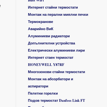
Bliss WiFi
е
Интернет стайни термостати
Монтаж на перални миялни печки
Термокранове
Аварийно ВиК
Алуминиеви радиатори
Допълнителни устройства
Електрически алуминиеви лири
Интернет стаен термостат
HONEYWELL Y87RF
Многозонови стайни термостати
Монтаж на абсорбатори и
аспиратори
Пелетни горелки
Подов термостат Danfoss Link FT