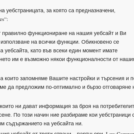
а уебстраницата, за която са предназначени,
s“:
ат правилно функциониране на нашия уебсайт и Ви
 използване на всички функции. Обикновено се
а уебсайта, като във всеки един момент имате
ането им е възможно някои функционалности от наши
на които запомняме Вашите настройки и търсения и п
аме да предложим по-оптимално и бързо отговаряне 
, които ни дават информация за броя на потребители
сене. По този начин ние разбираме кои уебстраници 
им съдържанието на уебсайта ни.
шия уебсайт от трети страни – партньори. Law Compa