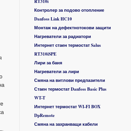
RT310i
Контролер за подово отопление
Danfoss Link HC10
Монтаж на дефектнотокови защити
Нагреватели за радиатори
Интернет стаен термостат Salus
RT310iSPE
я
Лири за баня
Нагреватели за лири
о
Смяна на витлови предпазители
на
Стаен термостат Danfoss Basic Plus
WT-T
те
Интернет термостат WI-FI BOX
са
DpRemote
Смяна на захранващи кабели
ny