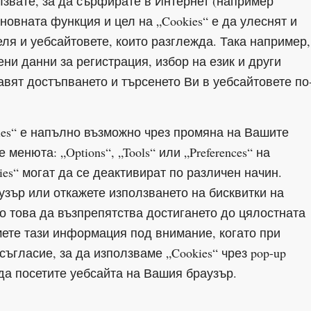
лзвате, за да сърфирате в Интернет (например
новната функция и цел на „Cookies“ е да улеснят и
я и уебсайтовете, които разглежда. Така например,
ни данни за регистрация, избор на език и други
вят достъпването и търсенето Ви в уебсайтовете по
ies“ е напълно възможно чрез промяна на Вашите
менюта: „Options“, „Tools“ или „Preferences“ на
ies“ могат да се деактивират по различен начин.
узър или откажете използването на бисквитки на
но това да възпрепятства достигането до цялостната
мете тази информация под внимание, когато при
ъгласие, за да използваме „Cookies“ чрез pop-up
а посетите уебсайта на Вашия браузър.