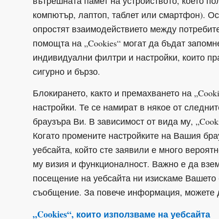
вътрешната памет на устройството, което по
компютър, лаптоп, таблет или смартфон). Ос
опростят взаимодействието между потребител
помощта на „Cookies“ могат да бъдат запомне
индивидуални филтри и настройки, които пра
сигурно и бързо.
Блокирането, както и премахването на „Cook
настройки. Те се намират в някое от следните 
браузъра Ви. В зависимост от вида му, „Cook
Когато промените настройките на Вашия бра
уебсайта, който сте заявили е много вероят
му визия и функционалност. Важно е да взе
посещение на уебсайта ни изискаме Вашето с
съобщение. За повече информация, можете д
„Cookies“, които използваме на уебсайта