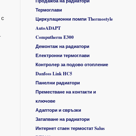
Продажба на радиатори
Термоглави
 с
Циркулационни помпи Thermostyle
AutoADAPT
-
Computherm E300
Демонтаж на радиатори
Електронни термоглави
Контролер за подово отопление
Danfoss Link HC5
Панелни радиатори
Преместване на контакти и
ключове
Адаптори и свръзки
Затапване на радиатори
Интернет стаен термостат Salus