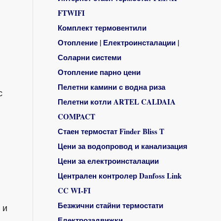
FTWIFI
Комплект термовентили
Отопление | Електроинсталации |
Соларни системи
Отопление парно цени
Пелетни камини с водна риза
с
Пелетни котли ARTEL CALDAIA
COMPACT
Стаен термостат Finder Bliss T
Цени за водопровод и канализация
Цени за електроинсталации
Централен контролер Danfoss Link
CC WI-FI
Безжични стайни термостати
 и
Електрозадвижки