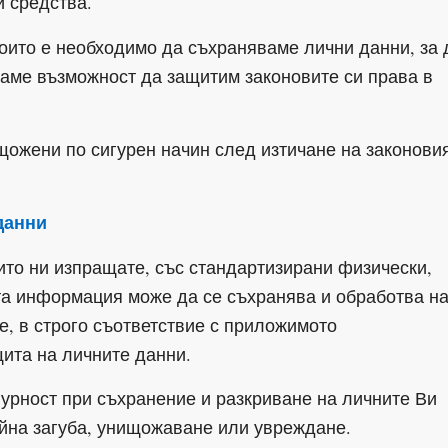
и средства.
които е необходимо да съхраняваме лични данни, за 
аме възможност да защитим законовите си права в
щожени по сигурен начин след изтичане на законови
данни
ито ни изпращате, със стандартизирани физически,
та информация може да се съхранява и обработва н
е, в строго съответствие с приложимото
ита на личните данни.
урност при съхранение и разкриване на личните Ви
айна загуба, унищожаване или увреждане.