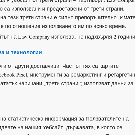
то са използвани и предоставени от трети страни.
 на тези трети страни е силно препоръчително. Имат
е по отношение използването им по всяко време.
йтът на Law Company използва, не надхвърля 2 години
ва и технологии
и от други доставчици. Част от тях са картите
acebook Pixel, инструменти за ремаркетинг и ретаргетин
нататък наричани „трети страни“) използват данни за 
е на статистическа информация за Ползвателите на
идвате на нашия Уебсайт, държавата, в която се