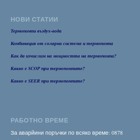
НОВИ СТАТИИ
Термопомпи въздух-вода
Комбинация от соларна система и термопомпа
Как да изчислим на мощността на термопомпа?
Какво е SCOP при термопомпите?
Какво е SEER при термопомпите?
РАБОТНО ВРЕМЕ
За аварйини поръчки по всяко време: 0878