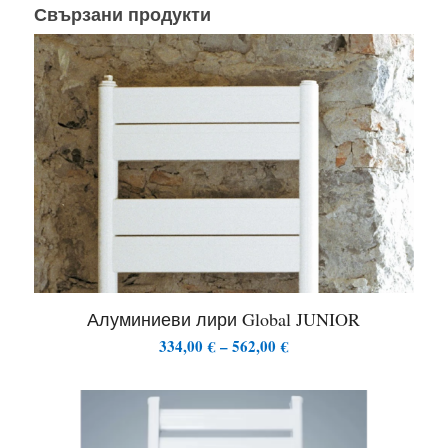
Свързани продукти
Алуминиеви лири Global JUNIOR
Price
334,00
€
–
562,00
€
range:
334,00 €
through
562,00 €