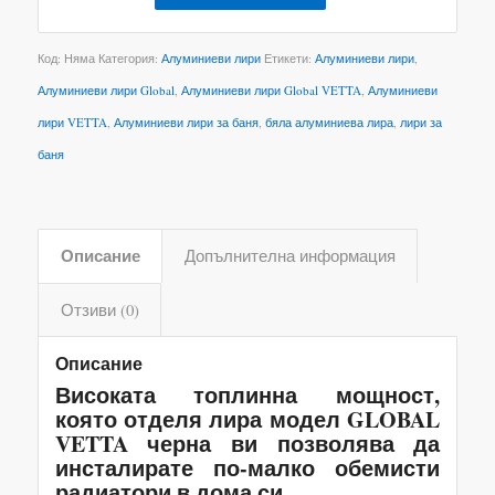
Код:
Няма
Категория:
Алуминиеви лири
Етикети:
Алуминиеви лири
,
Алуминиеви лири Global
,
Алуминиеви лири Global VETTA
,
Алуминиеви
лири VETTA
,
Алуминиеви лири за баня
,
бяла алуминиева лира
,
лири за
баня
Описание
Допълнителна информация
Отзиви (0)
Описание
Високата топлинна мощност,
която отделя лира модел GLOBAL
VETTA черна ви позволява да
инсталирате по-малко обемисти
радиатори в дома си.