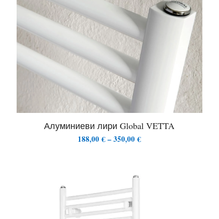
134,00 €
Алуминиеви лири Global VETTA
Price
188,00
€
–
350,00
€
range:
188,00 €
through
350,00 €