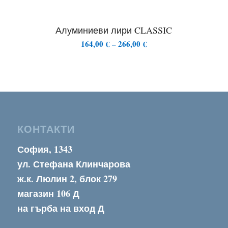
Алуминиеви лири CLASSIC
Price
164,00
€
–
266,00
€
range:
164,00 €
through
266,00 €
КОНТАКТИ
София, 1343
ул. Стефана Клинчарова
ж.к. Люлин 2, блок 279
магазин 106 Д
на гърба на вход Д