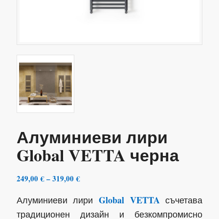
Алуминиеви лири
Global VETTA черна
Price
249,00
€
–
319,00
€
range:
Global VETTA
Алуминиеви лири
съчетава
249,00 €
through
традиционен дизайн и безкомпромисно