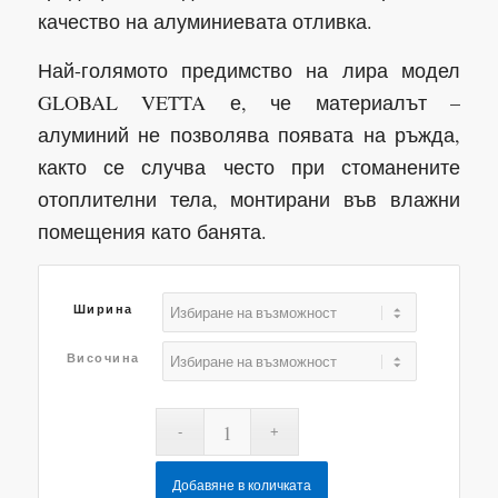
319,00 €
качество на алуминиевата отливка.
Най-голямото предимство на лира модел
GLOBAL VETTA е, че материалът –
алуминий не позволява появата на ръжда,
както се случва често при стоманените
отоплителни тела, монтирани във влажни
помещения като банята.
Ширина
Височина
Добавяне в количката