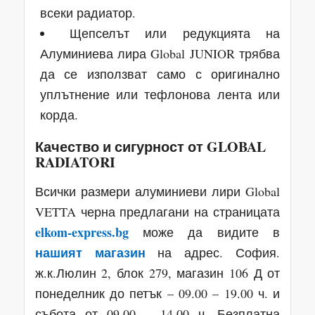
всеки радиатор.
Щепселът или редукцията на
Алуминиева лира Global JUNIOR трябва
да се използват само с оригинално
уплътнение или тефлонова лента или
корда.
Качество и сигурност от
GLOBAL
RADIATORI
Всички размери алуминиеви лири Global
VETTA черна предлагани на страницата
elkom-express.bg
може да видите в
нашият магазин
на адрес. София.
ж.к.Люлин 2, блок 279, магазин 106 Д от
понеделник до петък – 09.00 – 19.00 ч. и
събота от 09.00 – 14.00 ч. Безплатна