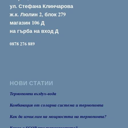
ул. Стефана Клинчарова
ж.к. Люлин 2, блок 279
магазин 106 Д
на гърба на вход Д
0878 276 889
НОВИ СТАТИИ
Термопомпи въздух-вода
Комбинация от соларна система и термопомпа
Как да изчислим на мощността на термопомпа?
Какво е SCOP при термопомпите?