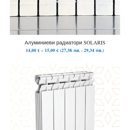
Алуминиеви радиатори SOLARIS
Price
14,00
€
–
15,00
€
(
27,38
лв.
-
29,34
лв.
)
range:
14,00 €
through
15,00 €