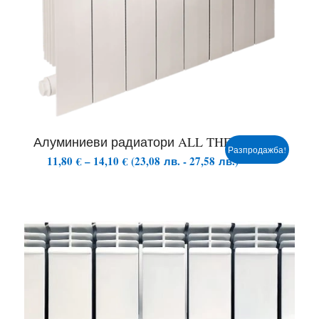
Алуминиеви радиатори ALL THERM
Разпродажба!
Price
11,80
€
–
14,10
€
(
23,08
лв.
-
27,58
лв.
)
range:
11,80 €
through
14,10 €