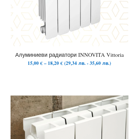
Алуминиеви радиатори INNOVITA Vittoria
Price
15,00
€
–
18,20
€
(
29,34
лв.
-
35,60
лв.
)
range:
15,00 €
through
18,20 €