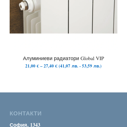
Алуминиеви радиатори Global VIP
Price
21,00
€
–
27,40
€
(
41,07
лв.
-
53,59
лв.
)
range:
21,00 €
through
27,40 €
КОНТАКТИ
София, 1343