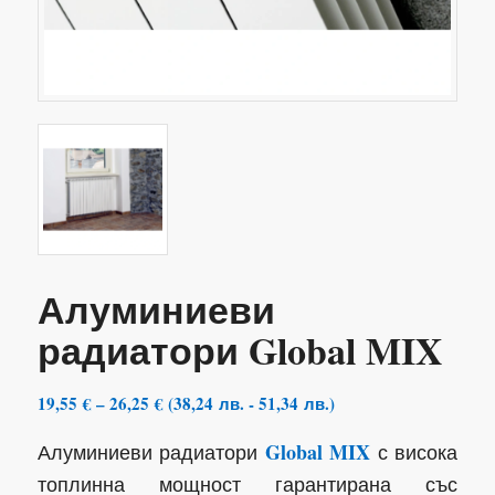
Алуминиеви
радиатори Global MIX
Price
19,55
€
–
26,25
€
(
38,24
лв.
-
51,34
лв.
)
range:
Global MIX
Алуминиеви радиатори
с висока
19,55 €
through
топлинна мощност гарантирана със