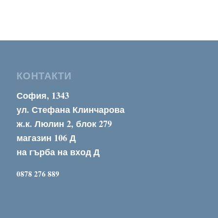
range:
20,60 €
through
26,80 €
КОНТАКТИ
София, 1343
ул. Стефана Клинчарова
ж.к. Люлин 2, блок 279
магазин 106 Д
на гърба на вход Д
0878 276 889