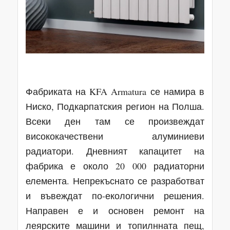
Фабриката на KFA Armatura се намира в
Ниско, Подкарпатския регион на Полша.
Всеки ден там се произвеждат
висококачествени алуминиеви
радиатори. Дневният капацитет на
фабрика е около 20 000 радиаторни
елемента. Непрекъснато се разработват
и въвеждат по-екологични решения.
Направен е и основен ремонт на
леярските машини и топилнната пещ,