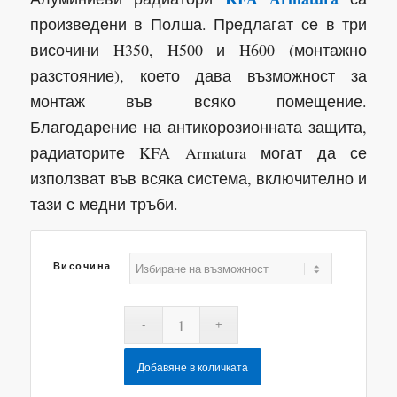
through
произведени в Полша. Предлагат се в три
14,40 €
височини H350, H500 и H600 (монтажно
разстояние), което дава възможност за
монтаж във всяко помещение.
Благодарение на антикорозионната защита,
радиаторите KFA Armatura могат да се
използват във всяка система, включително и
тази с медни тръби.
Височина
Добавяне в количката