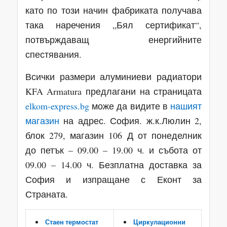
като по този начин фабриката получава
така наречения „Бял сертификат“,
потвърждаващ енергийните
спестявания.
Всички размери алуминиеви радиатори
KFA Armatura предлагани на страницата
elkom-express.bg
може да видите в
нашият
магазин
на адрес. София. ж.к.Люлин 2,
блок 279, магазин 106 Д от понеделник
до петък – 09.00 – 19.00 ч. и събота от
09.00 – 14.00 ч. Безплатна доставка за
София и изпращане с Еконт за
Страната.
Стаен термостат
Циркулационни