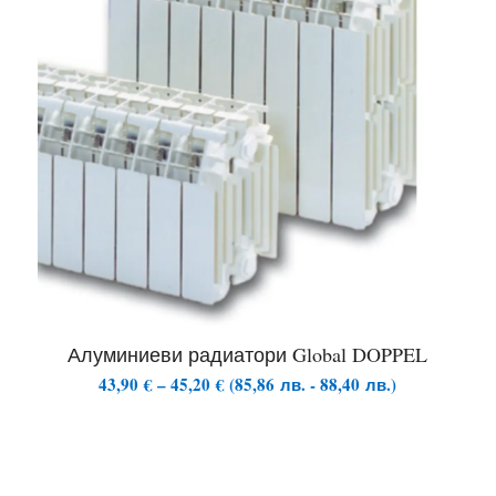
Алуминиеви радиатори Global DOPPEL
Price
43,90
€
–
45,20
€
(
85,86
лв.
-
88,40
лв.
)
range:
43,90 €
through
45,20 €