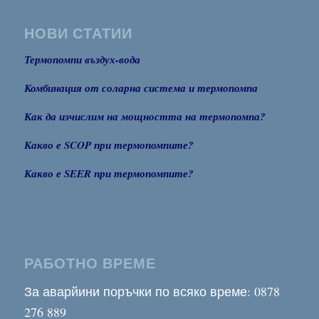
НОВИ СТАТИИ
Термопомпи въздух-вода
Комбинация от соларна система и термопомпа
Как да изчислим на мощността на термопомпа?
Какво е SCOP при термопомпите?
Какво е SEER при термопомпите?
РАБОТНО ВРЕМЕ
За аварйини поръчки по всяко време: 0878
276 889