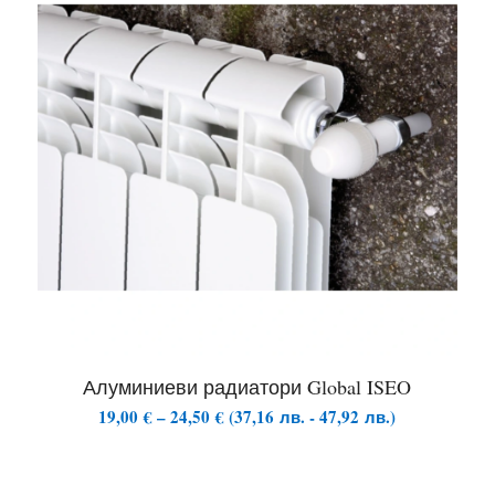
Алуминиеви радиатори Global ISEO
Price
19,00
€
–
24,50
€
(
37,16
лв.
-
47,92
лв.
)
range:
19,00 €
through