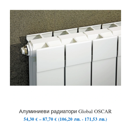
24,50 €
Алуминиеви радиатори Global OSCAR
Price
54,30
€
–
87,70
€
(
106,20
лв.
-
171,53
лв.
)
range: