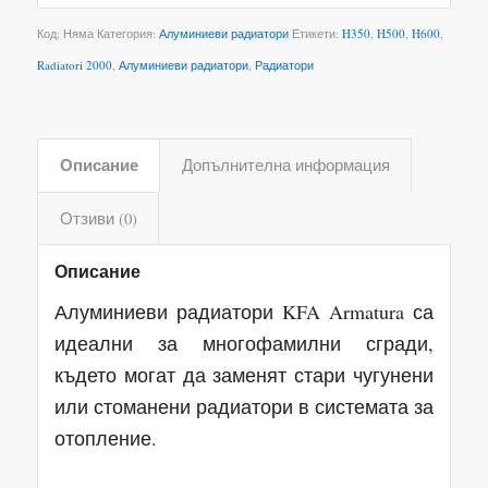
Код:
Няма
Категория:
Алуминиеви радиатори
Етикети:
H350
,
H500
,
H600
,
Radiatori 2000
,
Алуминиеви радиатори
,
Радиатори
Описание
Допълнителна информация
Отзиви (0)
Описание
Алуминиеви радиатори KFA Armatura са
идеални за многофамилни сгради,
където могат да заменят стари чугунени
или стоманени радиатори в системата за
отопление.