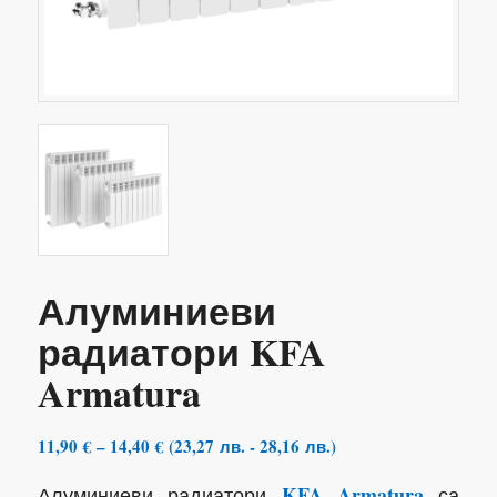
Алуминиеви
радиатори KFA
Armatura
Price
11,90
€
–
14,40
€
(
23,27
лв.
-
28,16
лв.
)
range:
KFA Armatura
Алуминиеви радиатори
са
11,90 €