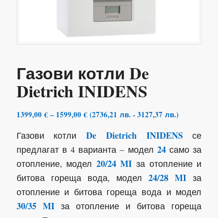
Газови котли De
Dietrich INIDENS
Price
1399,00
€
–
1599,00
€
(
2736,21
лв.
-
3127,37
лв.
)
range:
De Dietrich INIDENS
Газови котли
се
1399,00 €
through
24
предлагат в 4 варианта – модел
само за
1599,00 €
20/24 MI
отопление, модел
за отопление и
24/28 MI
битова гореща вода, модел
за
отопление и битова гореща вода и модел
30/35 MI
за отопление и битова гореща