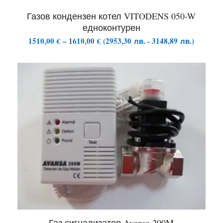
Газов кондензен котел VITODENS 050-W
едноконтурен
Price
1510,00
€
–
1610,00
€
(
2953,30
лв.
-
3148,89
лв.
)
range:
1510,00 €
through
1610,00 €
Газ сигнализатор Avansa 200M