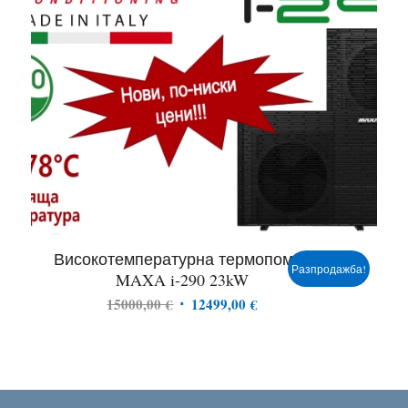
Високотемпературна термопомпа
Разпродажба!
MAXA i-290 23kW
Original
Текущата
15000,00
€
12499,00
€
price
цена
was:
е:
15000,00 €.
12499,00 €.