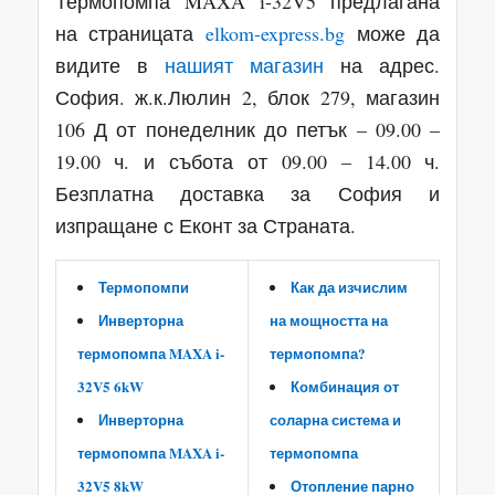
Термопомпа MAXA i-32V5 предлагана
на страницата
elkom-express.bg
може да
видите в
нашият магазин
на адрес.
София. ж.к.Люлин 2, блок 279, магазин
106 Д от понеделник до петък – 09.00 –
19.00 ч. и събота от 09.00 – 14.00 ч.
Безплатна доставка за София и
изпращане с Еконт за Страната.
Термопомпи
Как да изчислим
Инверторна
на мощността на
термопомпа MAXA i-
термопомпа?
32V5 6kW
Комбинация от
Инверторна
соларна система и
термопомпа MAXA i-
термопомпа
32V5 8kW
Отопление парно