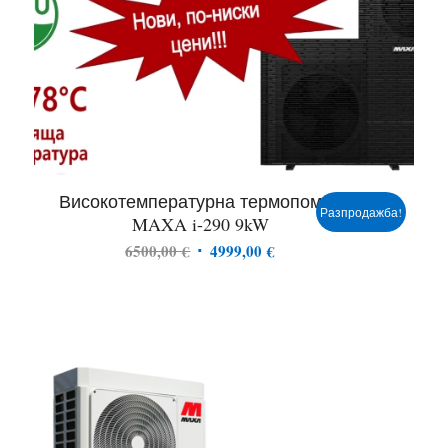
Високотемпературна термопомпа
Разпродажба!
MAXA i-290 9kW
Original
Текущата
6500,00
€
4999,00
€
price
цена
was:
е:
6500,00 €.
4999,00 €.