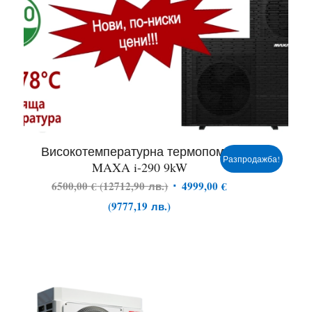
Високотемпературна термопомпа
Разпродажба!
MAXA i-290 9kW
6500,00
€
(
12712,90
лв.
)
4999,00
€
(
9777,19
лв.
)