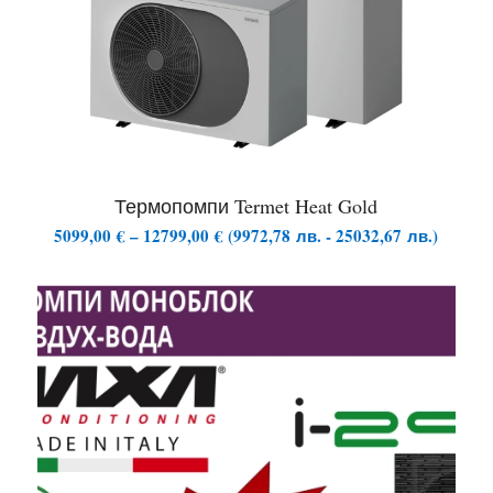
Термопомпи Termet Heat Gold
Price
5099,00
€
–
12799,00
€
(
9972,78
лв.
-
25032,67
лв.
)
range:
5099,00 €
through
12799,00 €