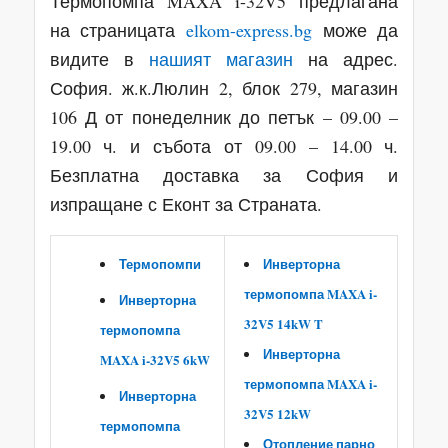
Термопомпа MAXA i-32V5 предлагана
на страницата
elkom-express.bg
може да
видите в
нашият магазин
на адрес.
София. ж.к.Люлин 2, блок 279, магазин
106 Д от понеделник до петък – 09.00 –
19.00 ч. и събота от 09.00 – 14.00 ч.
Безплатна доставка за София и
изпращане с Еконт за Страната.
Термопомпи
Инверторна
термопомпа MAXA i-
Инверторна
32V5 14kW T
термопомпа
Инверторна
MAXA i-32V5 6kW
термопомпа MAXA i-
Инверторна
32V5 12kW
термопомпа
Отопление парно