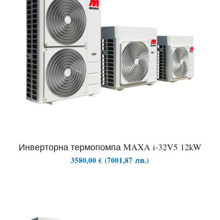
Инверторна термопомпа MAXA i-32V5 12kW
3580,00
€
(
7001,87
лв.
)