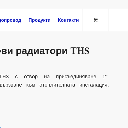
допровод
Продукти
Контакти
еви радиатори THS
 THS с отвор на присъединяване 1“.
вързване към отоплителната инсталация,
и