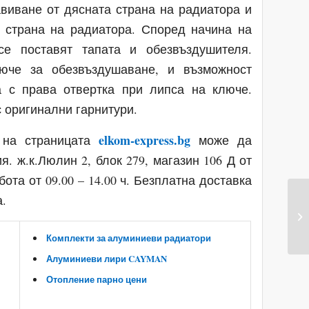
виване от дясната страна на радиатора и
а страна на радиатора. Според начина на
се поставят тапата и обезвъздушителя.
юче за обезвъздушаване, и възможност
а с права отвертка при липса на ключе.
 оригинални гарнитури.
elkom-express.bg
 на страницата
може да
. ж.к.Люлин 2, блок 279, магазин 106 Д от
ъбота от 09.00 – 14.00 ч. Безплатна доставка
а.
Комплекти за алуминиеви радиатори
Алуминиеви лири CAYMAN
Отопление парно цени