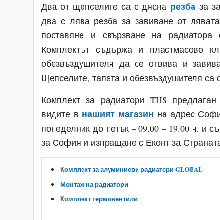
резба
Два от щепселите са с дясна
за за
два с лява резба за завиване от ляват
поставяне и свързване на радиатора 
Комплектът съдържа и пластмасово кл
обезвъздушителя да се отвива и завив
Щепселите, тапата и обезвъздушителя са с
Комплект за радиатори THS предлаган
нашият магазин
видите в
на адрес София
понеделник до петък – 09.00 – 19.00 ч. и с
за София и изпращане с Еконт за Странат
Комплект за алуминиеви радиатори GLOBAL
Монтаж на радиатори
Комплект термовентили