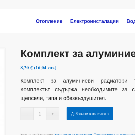
Отопление
Електроинсталации
Во
Комплект за алумини
8,20
€
(
16,04
лв.
)
Комплект за алуминиеви радиатори
Комплектът съдържа необходимите за с
щепсели, тапа и обезвъздушител.
Добавяне в количката
Код:
kit-ths
Категории:
Комплекти за радиатори
,
Окоплектовка за радиатор