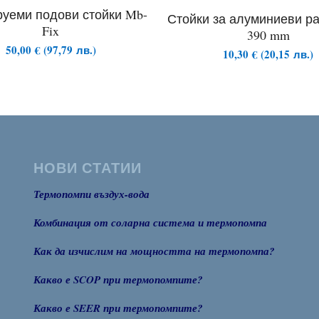
руеми подови стойки Mb-
Стойки за алуминиеви р
Fix
390 mm
50,00
€
(
97,79
лв.
)
10,30
€
(
20,15
лв.
)
НОВИ СТАТИИ
Термопомпи въздух-вода
Комбинация от соларна система и термопомпа
Как да изчислим на мощността на термопомпа?
Какво е SCOP при термопомпите?
Какво е SEER при термопомпите?