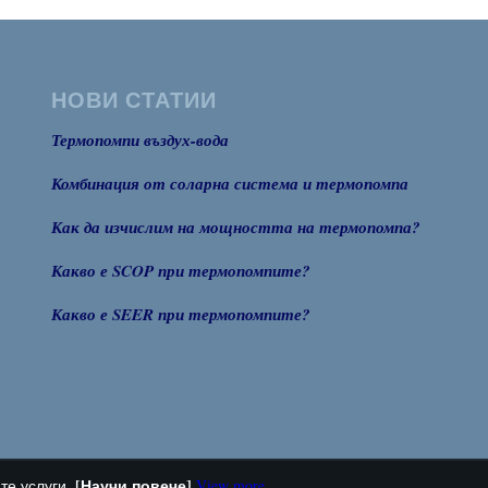
НОВИ СТАТИИ
Термопомпи въздух-вода
Комбинация от соларна система и термопомпа
Как да изчислим на мощността на термопомпа?
Какво е SCOP при термопомпите?
Какво е SEER при термопомпите?
[Научи повече]
те услуги.
View more