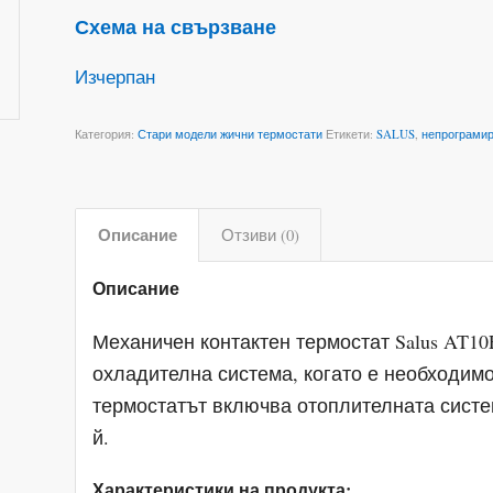
Схема на свързване
Изчерпан
Категория:
Стари модели жични термостати
Етикети:
SALUS
,
непрограми
Описание
Отзиви (0)
Описание
Механичен контактен термостат Salus AT1
охладителна система, когато е необходимо
термостатът включва отоплителната систе
й.
Характеристики на продукта: