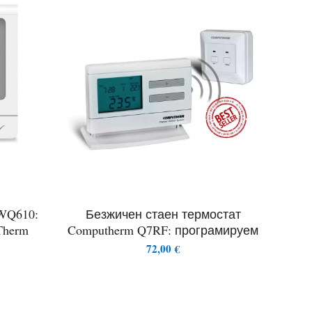
 WQ610:
Безжичен стаен термостат
Therm
Computherm Q7RF: програмируем
72,00
€