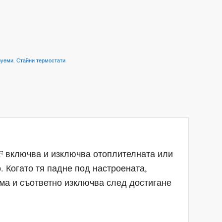
руеми
,
Стайни термостати
0F включва и изключва отоплителната или
. Когато тя падне под настроената,
ма и съответно изключва след достигане