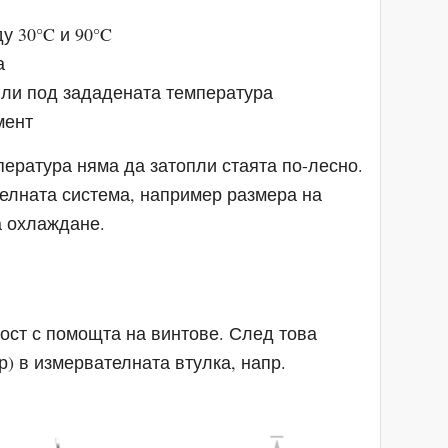
у 30°C и 90°C
а
 или под зададената температура
мент
ература няма да затопли стаята по-лесно.
телната система, например размера на
а охлаждане.
ост с помощта на винтове. След това
) в измервателната втулка, напр.