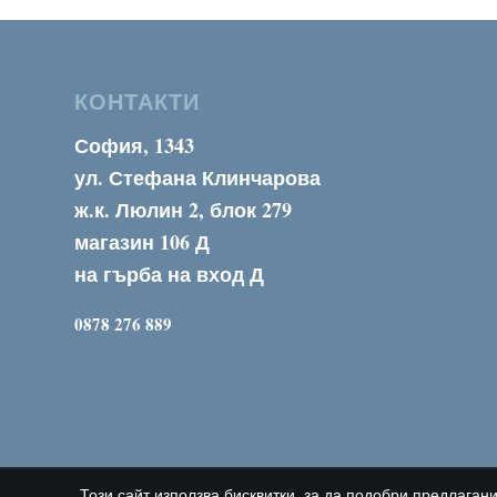
КОНТАКТИ
София, 1343
ул. Стефана Клинчарова
ж.к. Люлин 2, блок 279
магазин 106 Д
на гърба на вход Д
0878 276 889
Този сайт използва бисквитки, за да подобри предлагани