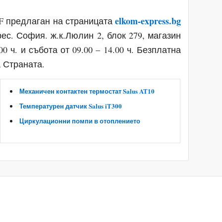
elkom-express.bg
0F предлаган на страницата
ес. София. ж.к.Люлин 2, блок 279, магазин
00 ч. и събота от 09.00 – 14.00 ч. Безплатна
 Страната.
Механичен контактен термостат Salus AT10
Температурен датчик Salus iT300
Циркулационни помпи в отоплението