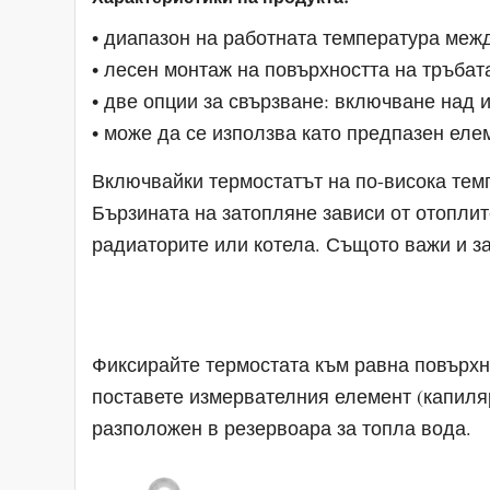
• диапазон на работната температура межд
• лесен монтаж на повърхността на тръбат
• две опции за свързване: включване над
• може да се използва като предпазен еле
Включвайки термостатът на по-висока темп
Бързината на затопляне зависи от отопли
радиаторите или котела. Същото важи и з
Фиксирайте термостата към равна повърхн
поставете измервателния елемент (капиляр
разположен в резервоара за топла вода.