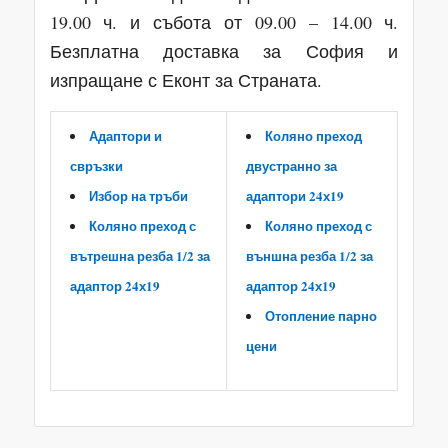
19.00 ч. и събота от 09.00 – 14.00 ч.
Безплатна доставка за София и
изпращане с Еконт за Страната.
Адаптори и
Коляно преход
свръзки
двустранно за
Избор на тръби
адаптори 24х19
Коляно преход с
Коляно преход с
вътрешна резба 1/2 за
външна резба 1/2 за
адаптор 24х19
адаптор 24х19
Отопление парно
цени