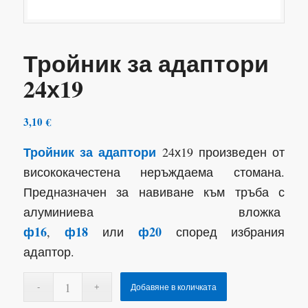
Тройник за адаптори
24х19
3,10
€
Тройник за адаптори
24х19 произведен от
висококачестена неръждаема стомана.
Предназначен за навиване към тръба с
алуминиева вложка
ф16
ф18
ф20
,
или
според избрания
адаптор.
Добавяне в количката