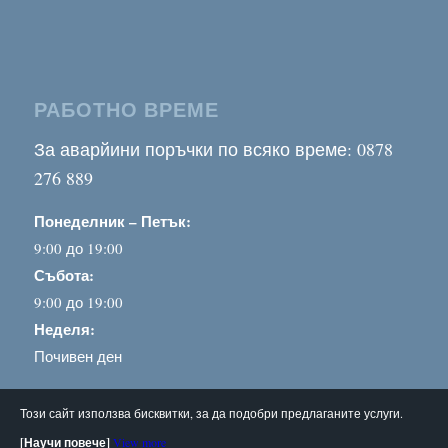
РАБОТНО ВРЕМЕ
За аварйини поръчки по всяко време: 0878
276 889
Понеделник – Петък:
9:00 до 19:00
Събота:
9:00 до 19:00
Неделя:
Почивен ден
Този сайт използва бисквитки, за да подобри предлаганите услуги.
[Научи повече]
View more