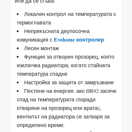
или да се сгъва.
Локален контрол на температурата с
термоглавата
Непрекъсната двупосочна
Evohome контролер
комуникация с
Лесен монтаж
Функция за отворен прозорец, която
изключва радиатора, когато стайната
температура спадне
Настройка за защита от замръзване
Пестене на енергия: ако HR92 засече
спад на температурата (поради
отваряне на прозорец или врата),
вентилът на радиатора се затваря за
определено време.