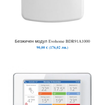
Безжичен модул Evohome BDR91A1000
90,00
€
(
176,02
лв.
)