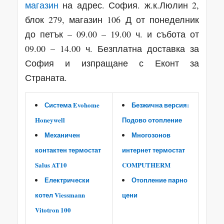
магазин
на адрес. София. ж.к.Люлин 2,
блок 279, магазин 106 Д от понеделник
до петък – 09.00 – 19.00 ч. и събота от
09.00 – 14.00 ч. Безплатна доставка за
София и изпращане с Еконт за
Страната.
Система Evohome
Безжична версия:
Honeywell
Подово отопление
Механичен
Многозонов
контактен термостат
интернет термостат
Salus AT10
COMPUTHERM
Електрически
Отопление парно
котел Viessmann
цени
Vitotron 100