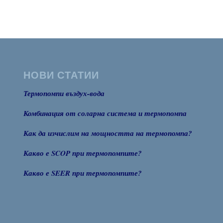
355,00 €
through
390,00 €
НОВИ СТАТИИ
Термопомпи въздух-вода
Комбинация от соларна система и термопомпа
Как да изчислим на мощността на термопомпа?
Какво е SCOP при термопомпите?
Какво е SEER при термопомпите?