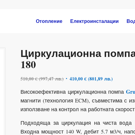
Отопление
Електроинсталации
Во
Циркулационна помпа 
180
510,00
€
(
997,47
лв.
)
410,00
€
(
801,89
лв.
)
Gru
Високоефективна циркулационна помпа
магнити (технология ECM), съвместима с из
използване на контрол на работната скорост
Подходяща за циркулация на чиста вода 
Входна мощност 140 W, дебит 5.7 м3/ч, нап