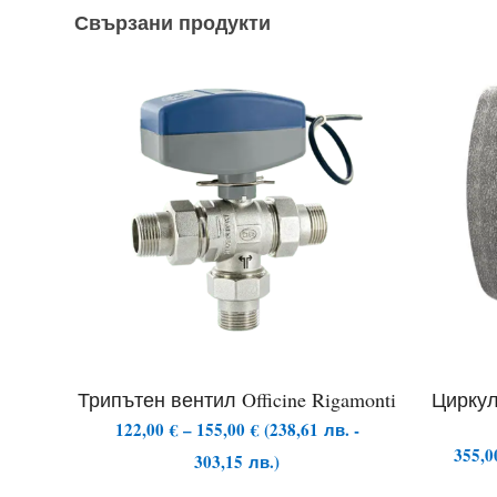
Свързани продукти
Трипътен вентил Officine Rigamonti
Циркул
Price
122,00
€
–
155,00
€
(
238,61
лв.
-
range:
355,
303,15
лв.
)
122,00 €