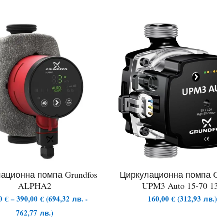
ационна помпа Grundfos
Циркулационна помпа G
ALPHA2
UPM3 Auto 15-70 1
Price
00
€
–
390,00
€
(
694,32
лв.
-
160,00
€
(
312,93
лв.
range:
762,77
лв.
)