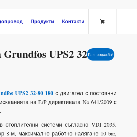
допровод
Продукти
Контакти
Grundfos UPS2 32-80
Разпродажба!
ndfos UPS2 32-80 180
с двигател с постоянни
искванията на ErP директивата No 641/2009 с
.
в отоплителни системи съгласно VDI 2035.
ор 8 м, максимално работно налягане 10 bar,