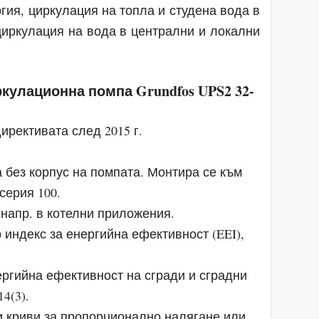
гия, циркулация на топла и студена вода в
циркулация на вода в централни и локални
кулационна помпа Grundfos UPS2 32-
ирективата след 2015 г.
 без корпус на помпата. Монтира се към
серия 100.
 напр. в котелни приложения.
 индекс за енергийна ефективност (EEI),
ергийна ефективност на сгради и сградни
14(3).
и криви за пропорционално налягане или