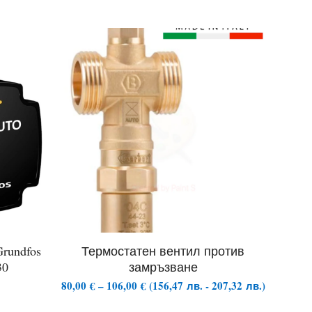
rundfos
Термостатен вентил против
30
замръзване
Price
)
80,00
€
–
106,00
€
(
156,47
лв.
-
207,32
лв.
)
range: