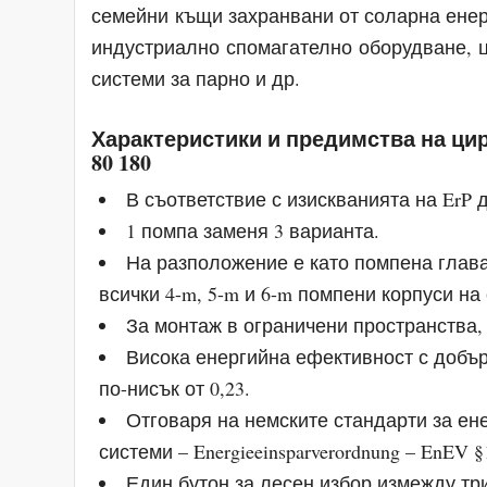
семейни къщи захранвани от соларна енер
индустриално спомагателно оборудване, 
системи за парно и др.
Характеристики и предимства на цир
80 180
В съответствие с изискванията на ErP д
1 помпа заменя 3 варианта.
На разположение е като помпена глава
всички 4-m, 5-m и 6-m помпени корпуси на 
За монтаж в ограничени пространства,
Висока енергийна ефективност с добър
по-нисък от 0,23.
Отговаря на немските стандарти за ен
системи – Energieeinsparverordnung – EnEV §
Един бутон за лесен избор измежду тр