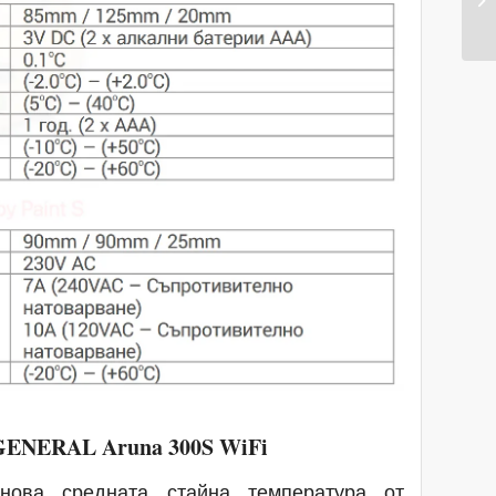
GENERAL Aruna 300S WiFi
нова средната стайна температура от