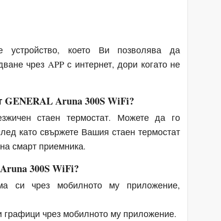
 е устройство, което Ви позволява да
ване чрез APP с интернет, дори когато не
т GENERAL Aruna 300S WiFi?
езжичен стаен термостат. Можете да го
лед като свържете Вашия стаен термостат
на смарт приемника.
runa 300S WiFi?
ома си чрез мобилното му приложение,
и графици чрез мобилното му приложение.