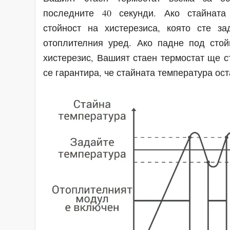
последните 40 секунди. Ако стайната
стойност на хистерезиса, която сте з
отоплителния уред. Ако падне под стой
хистерезис, Вашият стаен термостат ще с
се гарантира, че стайната температура ос