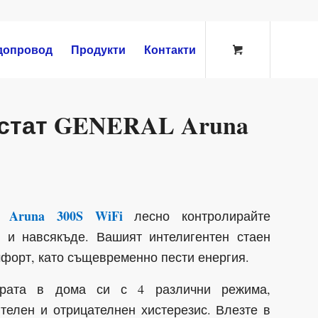
допровод
Продукти
Контакти
остат GENERAL Aruna
Aruna 300S WiFi
лесно контролирайте
 и навсякъде. Вашият интелигентен стаен
форт, като същевременно пести енергия.
турата в дома си с 4 различни режима,
телен и отрицателнен хистерезис. Влезте в