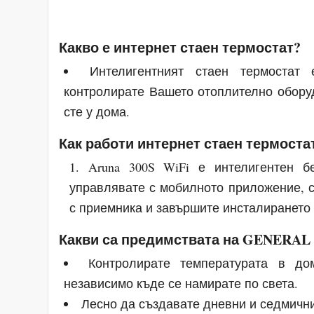
Какво е интернет стаен термостат?
Интелигентният стаен термостат
контролирате Вашето отоплително оборуд
сте у дома.
Как работи интернет стаен термоста
Aruna 300S WiFi е интелигентен б
управлявате с мобилното приложение, с
с приемника и завършите инсталирането 
Какви са предимствата на GENERAL A
Контролирате температурата в д
независимо къде се намирате по света.
Лесно да създавате дневни и седмичн