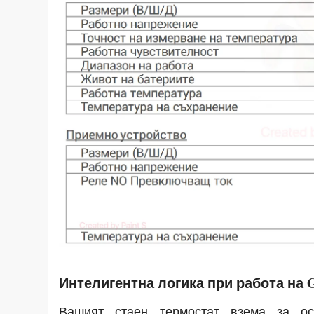
Интелигентна логика при работа на 
Вашият стаен термостат взема за ос