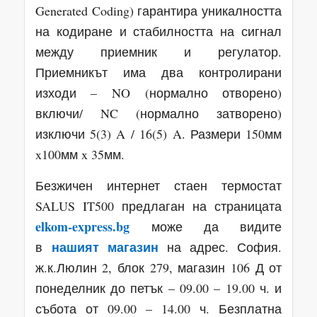
Generated Coding) гарантира уникалността
на кодиране и стабилността на сигнал
между приемник и регулатор.
Приемникът има два контролирани
изходи – NO (нормално отворено)
включи/ NC (нормално затворено)
изключи 5(3) A / 16(5) A. Размери 150мм
x100мм x 35мм.
Безжичен интернет стаен термостат
SALUS IT500 предлаган на страницата
elkom-express.bg
може да видите
нашият магазин
в
на адрес. София.
ж.к.Люлин 2, блок 279, магазин 106 Д от
понеделник до петък – 09.00 – 19.00 ч. и
събота от 09.00 – 14.00 ч. Безплатна