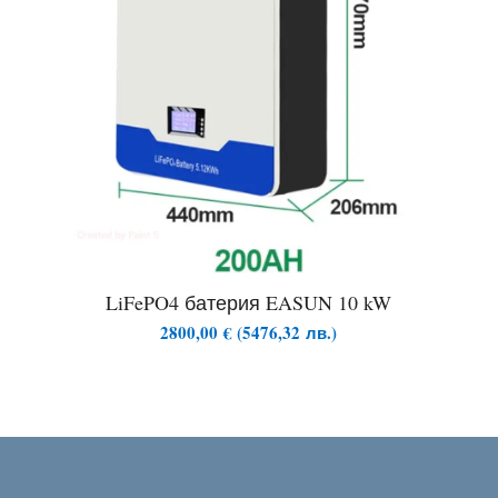
LiFePO4 батерия EASUN 10 kW
2800,00
€
(
5476,32
лв.
)