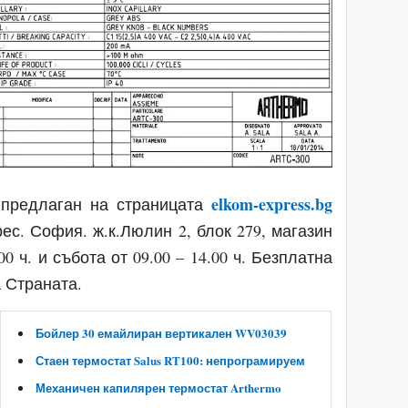
elkom-express.bg
 предлаган на страницата
ес. София. ж.к.Люлин 2, блок 279, магазин
00 ч. и събота от 09.00 – 14.00 ч. Безплатна
 Страната.
Бойлер 30 емайлиран вертикален WV03039
Стаен термостат Salus RT100: непрограмируем
Механичен капилярен термостат Arthermo