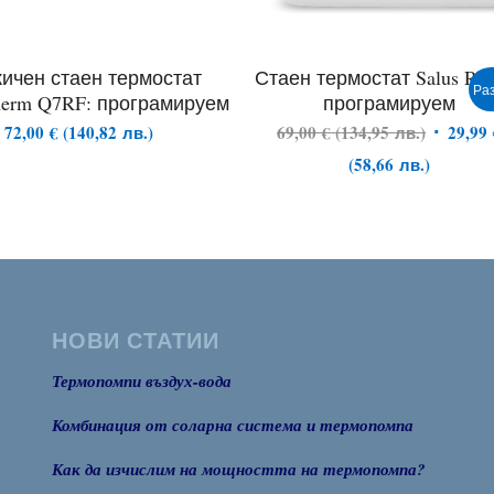
ичен стаен термостат
Стаен термостат Salus RT
Ра
herm Q7RF: програмируем
програмируем
72,00
€
(
140,82
лв.
)
69,00
€
(
134,95
лв.
)
29,99
(
58,66
лв.
)
НОВИ СТАТИИ
Термопомпи въздух-вода
Комбинация от соларна система и термопомпа
Как да изчислим на мощността на термопомпа?