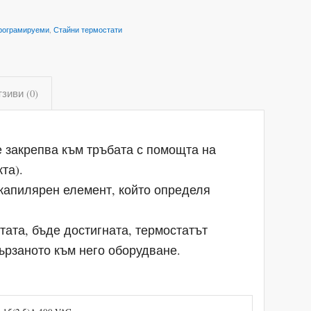
рограмируеми
,
Стайни термостати
зиви (0)
е закрепва към тръбата с помощта на
та).
 капилярен елемент, който определя
тата, бъде достигната, термостатът
ързаното към него оборудване.