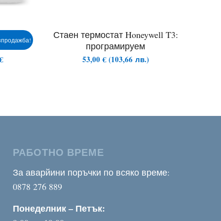
510:
Стаен термостат Honeywell T3:
зпродажба!
програмируем
€
53,00
€
(
103,66
лв.
)
РАБОТНО ВРЕМЕ
За аварйини поръчки по всяко време:
0878 276 889
Понеделник – Петък: