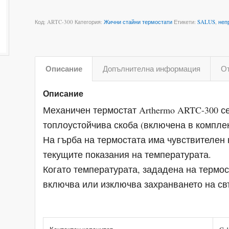
Код:
ARTC-300
Категория:
Жични стайни термостати
Етикети:
SALUS
,
неп
Описание
Допълнителна информация
От
Описание
Механичен термостат Arthermo ARTC-300 с
топлоустойчива скоба (включена в комплек
На гърба на термостата има чувствителен
текущите показания на температурата.
Когато температурата, зададена на термос
включва или изключва захранването на св