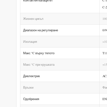
Контактен капацитет
C-1
C-2
Жизнен цикъл
10
Диапазон на регулиране
0/
Изолация
>1
Макс °C върху тялото
T1
Макс °C при крушката
+1
Диелектрик
AC
Връзки
Фас
Одобрения
EN