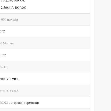
 15(2.5)A 400 VAC
 2.5(0.4)A 400 VAC
0 000 цикъла
90°C
00 Mohms
10°C
5% FS
2000V 1 мин.
тон 6,3 х 0,8
EC 03 вътрешен термостат