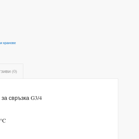
и кранове
зиви (0)
 за свръзка G3/4
 °C