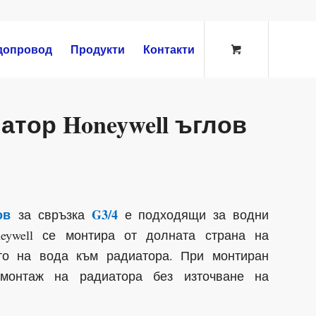
допровод
Продукти
Контакти
атор Honeywell ъглов
ов
G3/4
за свръзка
е подходящи за водни
neywell се монтира от долната страна на
то на вода към радиатора. При монтиран
емонтаж на радиатора без източване на