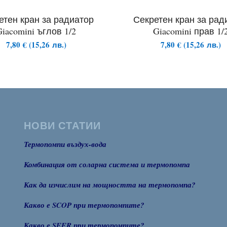
етен кран за радиатор
Секретен кран за рад
Giacomini ъглов 1/2
Giacomini прав 1/
7,80
€
(
15,26
лв.
)
7,80
€
(
15,26
лв.
)
НОВИ СТАТИИ
Термопомпи въздух-вода
Комбинация от соларна система и термопомпа
Как да изчислим на мощността на термопомпа?
Какво е SCOP при термопомпите?
Какво е SEER при термопомпите?