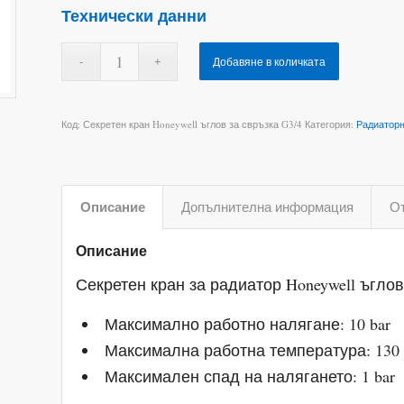
Технически данни
Добавяне в количката
Код:
Секретен кран Honeywell ъглов за свръзка G3/4
Категория:
Радиаторн
Описание
Допълнителна информация
От
Описание
Секретен кран за радиатор Honeywell ъглов
Максимално работно налягане: 10 bar
Максимална работна температура: 130
Максимален спад на налягането: 1 bar