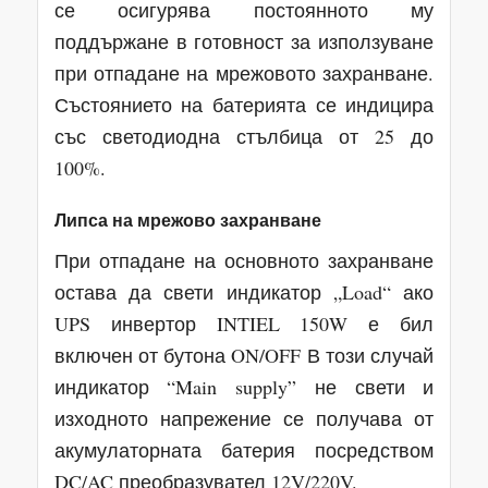
се осигурява постоянното му
поддържане в готовност за използуване
при отпадане на мрежовото захранване.
Състоянието на батерията се индицира
със светодиодна стълбица от 25 до
100%.
Липса на мрежово захранване
При отпадане на основното захранване
остава да свети индикатор „Load“ ако
UPS инвертор INTIEL 150W е бил
включен от бутона ON/OFF В този случай
индикатор “Main supply” не свети и
изходното напрежение се получава от
акумулаторната батерия посредством
DC/AC преобразувател 12V/220V.