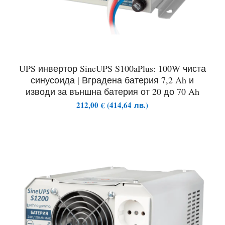
UPS инвертор SineUPS S100aPlus: 100W чиста
синусоида | Вградена батерия 7,2 Ah и
изводи за външна батерия от 20 до 70 Ah
212,00
€
(
414,64
лв.
)