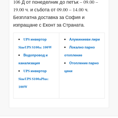
106 Д от понеделник до петък – 09.00 –
19.00 ч. и събота от 09.00 – 14.00 ч.
Безплатна доставка за София и
изпращане с Еконт за Страната.
UPS инвертор
Алуминиеви лири
SineUPS S100a: 100W
Локално парно
Водопровод и
отопление
канализация
Отопление парно
UPS инвертор
цени
SineUPS S100aPlus:
100W