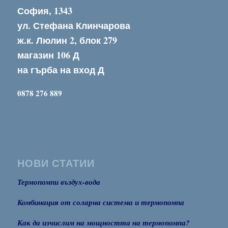
София, 1343
ул. Стефана Клинчарова
ж.к. Люлин 2, блок 279
магазин 106 Д
на гърба на вход Д
0878 276 889
НОВИ СТАТИИ
Термопомпи въздух-вода
Комбинация от соларна система и термопомпа
Как да изчислим на мощността на термопомпа?