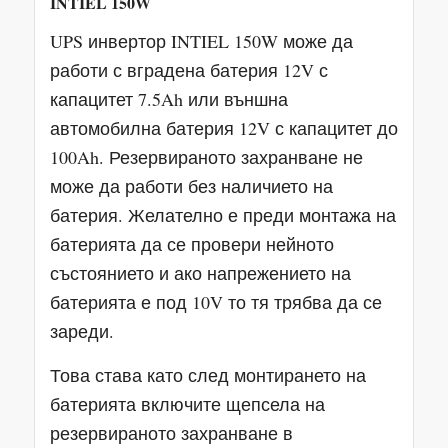
INTIEL 150W
UPS инвертор INTIEL 150W може да
работи с вградена батерия 12V с
капацитет 7.5Ah или външна
автомобилна батерия 12V с капацитет до
100Ah. Резервираното захранване не
може да работи без наличието на
батерия. Желателно е преди монтажа на
батерията да се провери нейното
състоянието и ако напрежението на
батерията е под 10V то тя трябва да се
зареди.
Това става като след монтирането на
батерията включите щепсела на
резервираното захранване в