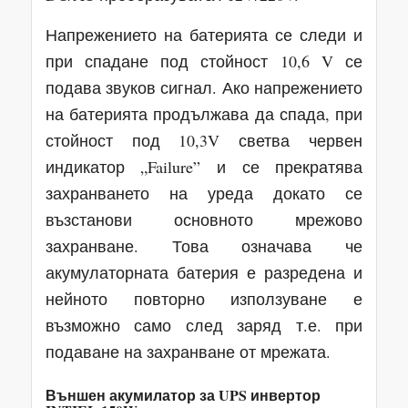
Напрежението на батерията се следи и
при спадане под стойност 10,6 V се
подава звуков сигнал. Ако напрежението
на батерията продължава да спада, при
стойност под 10,3V светва червен
индикатор „Failure” и се прекратява
захранването на уреда докато се
възстанови основното мрежово
захранване. Това означава че
акумулаторната батерия е разредена и
нейното повторно използуване е
възможно само след заряд т.е. при
подаване на захранване от мрежата.
Външен акумилатор за UPS инвертор