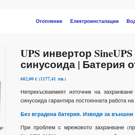
Отопление
Електроинсталации
Во
UPS инвертор SineUPS 
синусоида | Батерия от
602,00
€
(
1177,41
лв.
)
Непрекъсваемият източник на захранване
синусоида гарантира постоянната работа на 
Без вградена батерия. Изводи за външни б
При проблем с мрежовото захранване (пр