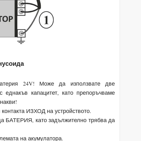
инусоида
батерия 24V! Може да използвате две
с еднакъв капацитет, като препоръчваме
днакви!
 контакта ИЗХОД на устройството.
да БАТЕРИЯ, като задължително трябва да
клемата на акумулатора.