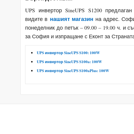
UPS инвертор SineUPS S1200
предлаган
нашият магазин
видите в
на адрес. Софи
понеделник до петък – 09.00 – 19.00 ч. и с
за София и изпращане с Еконт за Странат
UPS инвертор SineUPS S100: 100W
UPS инвертор SineUPS S100a: 100W
UPS инвертор SineUPS S100aPlus: 100W