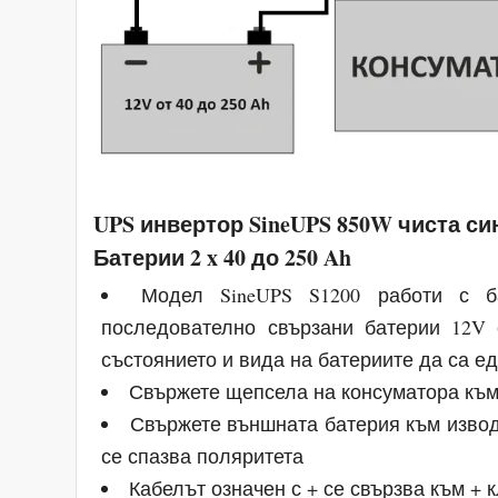
UPS инвертор SineUPS 850W чиста с
Батерии 2 x 40 до 250 Ah
Модел SineUPS S1200 работи с 
последователно свързани батерии 12V 
състоянието и вида на батериите да са е
Свържете щепсела на консуматора към
Свържете външната батерия към изво
се спазва поляритета
Кабелът означен с + се свързва към + 