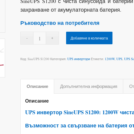
SineUPS S1200 с чиста синусоида и батери
захранване от акумулаторната батерия.
Ръководство на потребителя
Добавяне в количката
Код:
SineUPS S1200
Категория:
UPS инвертори
Етикети:
1200W
,
UPS
,
UPS S
Описание
Допълнителна информация
От
Описание
UPS инвертор SineUPS S1200: 1200W чист
Възможност за свързване на батерия от 