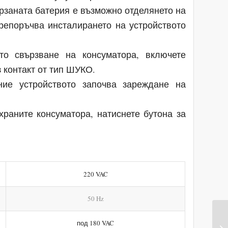
ързаната батерия е възможно отделянето на
препоръчва инсталирането на устройството
то свързване на консуматора, включете
 контакт от тип ШУКО.
ие устройството започва зареждане на
храните консуматора, натиснете бутона за
220 VAC
50 Hz
под 180 VAC