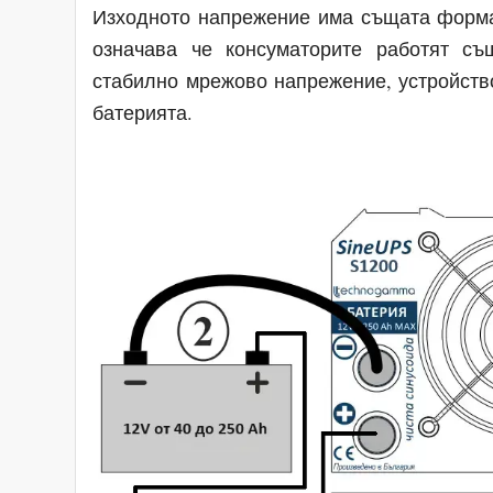
Изходното напрежение има същата форма 
означава че консуматорите работят с
стабилно мрежово напрежение, устройств
батерията.