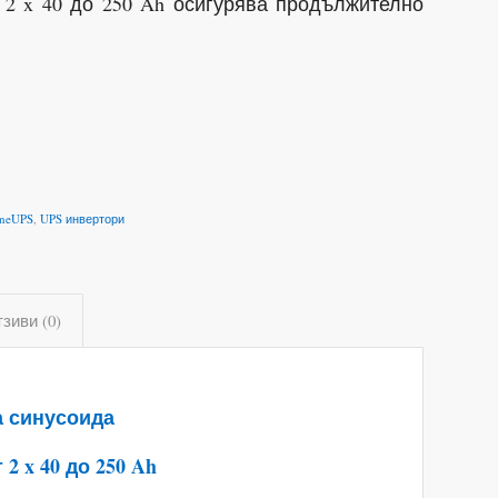
и 2 x 40 до 250 Ah осигурява продължително
ineUPS
,
UPS инвертори
зиви (0)
а синусоида
2 x 40 до 250 Ah