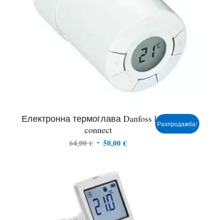
Електронна термоглава Danfoss living
Разпродажба!
connect
Original
Текущата
64,00
€
50,00
€
price
цена
was:
е:
64,00 €.
50,00 €.