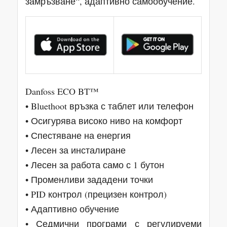
замръзване“, адаптивно самообучение.
Danfoss ECO BT™
• Bluethoot връзка с таблет или телефон
• Осигурява високо ниво на комфорт
• Спестяване на енергия
• Лесен за инсталиране
• Лесен за работа само с 1 бутон
• Променливи зададени точки
• PID контрол (прецизен контрол)
• Адаптивно обучение
• Седмични програми с регулируеми