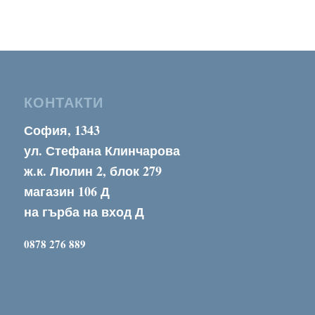
was:
е:
64,00 €.
52,00 €.
КОНТАКТИ
София, 1343
ул. Стефана Клинчарова
ж.к. Люлин 2, блок 279
магазин 106 Д
на гърба на вход Д
0878 276 889