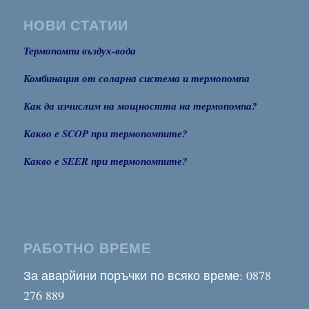
НОВИ СТАТИИ
Термопомпи въздух-вода
Комбинация от соларна система и термопомпа
Как да изчислим на мощността на термопомпа?
Какво е SCOP при термопомпите?
Какво е SEER при термопомпите?
РАБОТНО ВРЕМЕ
За аварйини поръчки по всяко време: 0878
276 889