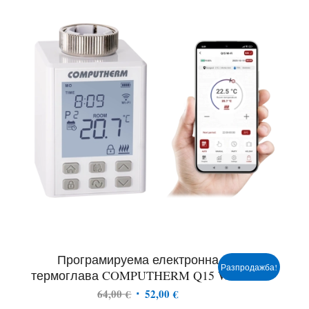
Програмируема електронна
Разпродажба!
термоглава COMPUTHERM Q15 WIFI
Original
Текущата
64,00
€
52,00
€
price
цена