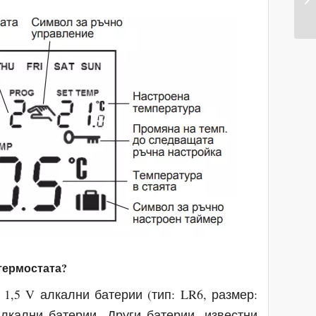
 термостата?
1,5 V алкални батерии (тип: LR6, размер:
лкални батерии. Други батерии, известни