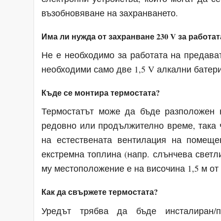
възобновяване на захранването.
Има ли нужда от захранване 230 V за работат
Не е необходимо за работата на предават
необходими само две 1,5 V алкални батерии
Къде се монтира термостата?
Термостатът може да бъде разположен н
редовно или продължително време, така 
на естествената вентилация на помеще
екстремна топлина (напр. слънчева светл
му местоположение е на височина 1,5 м от
Как да свържете термостата?
Уредът трябва да бъде инсталиран/п