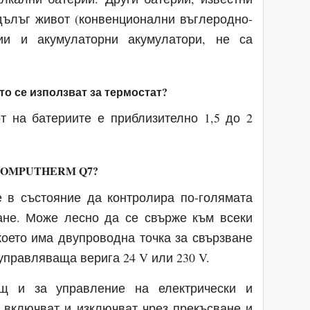
дълъг живот (конвенционални въглеродно-
рии и акумулаторни акумулатори, не са
то се използват за термостат?
т на батериите е приблизително 1,5 до 2
т COMPUTHERM Q7?
в състояние да контролира по-голямата
ване. Може лесно да се свърже към всеки
което има двупроводна точка за свързване
управляваща верига 24 V или 230 V.
ящ и за управление на електрически и
е включват и изключват чрез прекъсване и