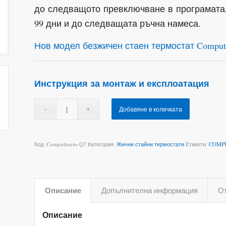
до следващото превключване в програмата, 
99 дни и до следващата ръчна намеса.
Нов модел безжичен стаен термостат Compu
Инструкция за монтаж и експлоатация
Добавяне в количката
Код:
Computherm-Q7
Категория:
Жични стайни термостати
Етикети:
COMP
Описание
Допълнителна информация
От
Описание