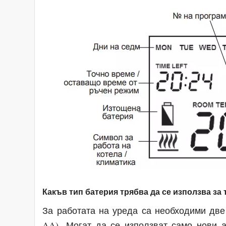
Какъв тип батерия трябва да се използва за
За работата на уреда са необходими две 
AA). Могат да се използват само нови а