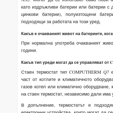
като издръжливи батерии или батерии с 
цинкови батерии), полуизтощени бате
подходящи за работата на този уред.
Какъв е очакваният живот на батериите, кога
При нормална употреба очакваният живо
години.
Какъв тип уреди могат да се управляват о
Стаен термостат тип COMPUTHERM Q7 е 
част от котлите и климатичното оборуд
газов котел или климатично оборудване, 
на стаен термостат, независимо дали има 
В допълнение, термостатът е подход
електронни устройства, които могат да с