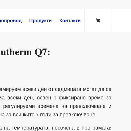
допровод
Продукти
Контакти
utherm Q7:
амируем всеки ден от седмицата могат да се
 За всеки ден, освен 1 фиксирано време за
6 регулируеми времена на превключване и
а за всичките 7 пъти за превключване.
 на температурата, посочена в програмата: